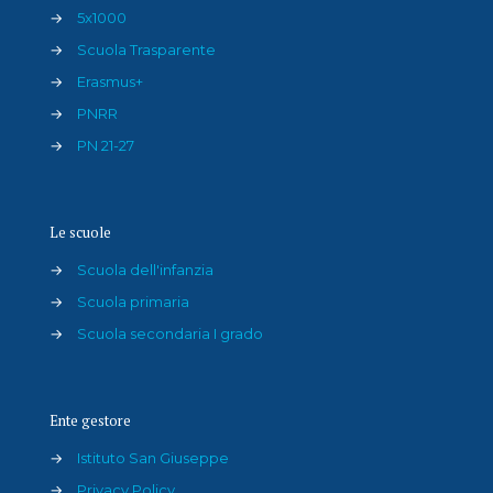
→
5x1000
→
Scuola Trasparente
→
Erasmus+
→
PNRR
→
PN 21-27
Le scuole
→
Scuola dell'infanzia
→
Scuola primaria
→
Scuola secondaria I grado
Ente gestore
→
Istituto San Giuseppe
→
Privacy Policy