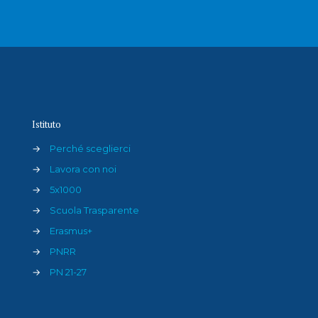
Istituto
→
Perché sceglierci
→
Lavora con noi
→
5x1000
→
Scuola Trasparente
→
Erasmus+
→
PNRR
→
PN 21-27