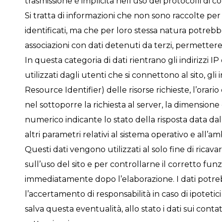
trasmissione è implicita nell’uso dei protocolli di 
Si tratta di informazioni che non sono raccolte per 
identificati, ma che per loro stessa natura potrebb
associazioni con dati detenuti da terzi, permettere d
In questa categoria di dati rientrano gli indirizzi 
utilizzati dagli utenti che si connettono al sito, gli
Resource Identifier) delle risorse richieste, l’orario
nel sottoporre la richiesta al server, la dimensione d
numerico indicante lo stato della risposta data dal
altri parametri relativi al sistema operativo e all’
Questi dati vengono utilizzati al solo fine di ricav
sull’uso del sito e per controllarne il corretto f
immediatamente dopo l’elaborazione. I dati potreb
l’accertamento di responsabilità in caso di ipotetici 
salva questa eventualità, allo stato i dati sui cont