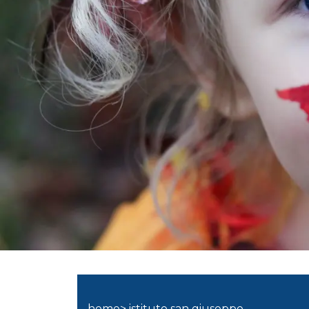
home> istituto san giuseppe