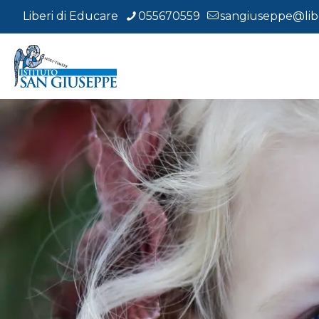
Liberi di Educare
055670559
sangiuseppe@libe