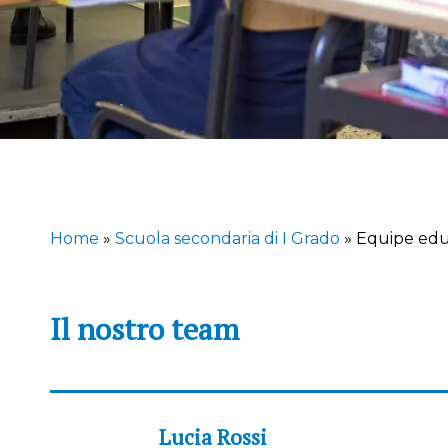
Home
»
Scuola secondaria di I Grado
»
Equipe edu
Il nostro team
Lucia Rossi