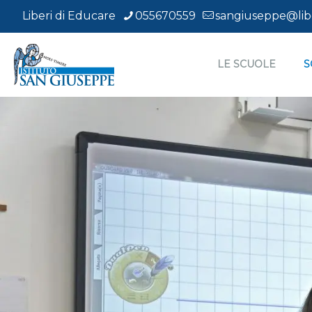
Liberi di Educare
055670559
sangiuseppe@libe
LE SCUOLE
S