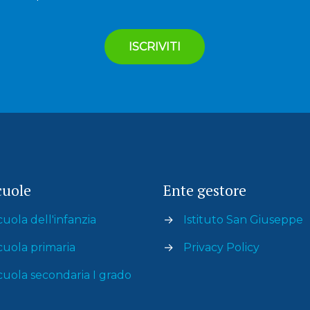
cuole
Ente gestore
cuola dell'infanzia
→
Istituto San Giuseppe
cuola primaria
→
Privacy Policy
cuola secondaria I grado