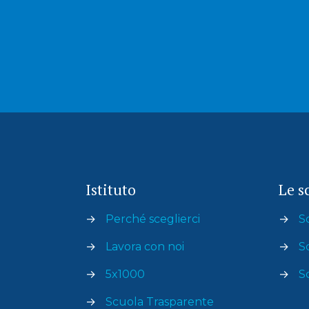
Istituto
Le s
→
Perché sceglierci
→
S
→
Lavora con noi
→
S
→
5x1000
→
S
→
Scuola Trasparente