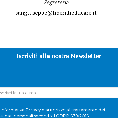
Segreteria
sangiuseppe@liberidieducare.it
Iscriviti alla nostra Newsletter
'
Informativa Privacy
e autorizzo al trattamento dei
ei dati personali secondo il GDPR 679/2016.