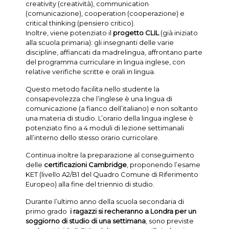
creativity (creatività), communication
(comunicazione), cooperation (cooperazione) e
critical thinking (pensiero critico).
Inoltre, viene potenziato il
progetto CLIL
(già iniziato
alla scuola primaria): gli insegnanti delle varie
discipline, affiancati da madrelingua, affrontano parte
del programma curriculare in lingua inglese, con
relative verifiche scritte e orali in lingua.
Questo metodo facilita nello studente la
consapevolezza che l’inglese è una lingua di
comunicazione (a fianco dell’italiano) e non soltanto
una materia di studio. L’orario della lingua inglese è
potenziato fino a 4 moduli di lezione settimanali
all’interno dello stesso orario curricolare.
Continua inoltre la preparazione al conseguimento
delle
certificazioni Cambridge
, proponendo l’esame
KET (livello A2/B1 del Quadro Comune di Riferimento
Europeo) alla fine del triennio di studio.
Durante l’ultimo anno della scuola secondaria di
primo grado
i ragazzi si recheranno a
Londra per un
soggiorno di studio di una settimana
, sono previste