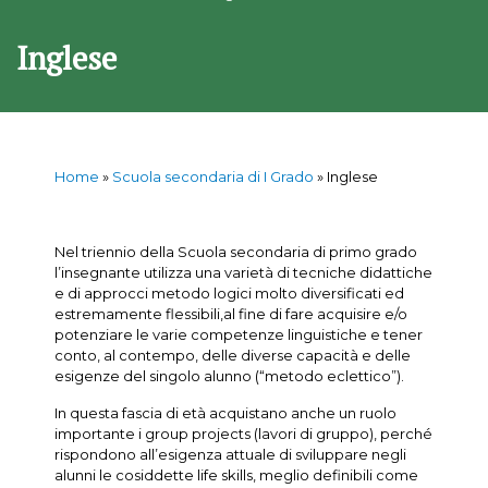
Inglese
Home
»
Scuola secondaria di I Grado
»
Inglese
Nel triennio della Scuola secondaria di primo grado
l’insegnante utilizza una varietà di tecniche didattiche
e di approcci metodo logici molto diversificati ed
estremamente flessibili,al fine di fare acquisire e/o
potenziare le varie competenze linguistiche e tener
conto, al contempo, delle diverse capacità e delle
esigenze del singolo alunno (“metodo eclettico”).
In questa fascia di età acquistano anche un ruolo
importante i group projects (lavori di gruppo), perché
rispondono all’esigenza attuale di sviluppare negli
alunni le cosiddette life skills, meglio definibili come