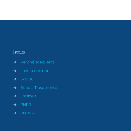
Istituto
→
Perché sceglierci
→
Lavora con noi
→
5x1000
→
Scuola Trasparente
→
Erasmus+
→
PNRR
→
PN 21-27