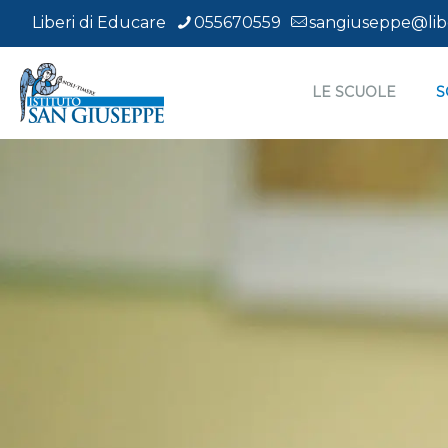
Liberi di Educare
055670559
sangiuseppe@libe
LE SCUOLE
S