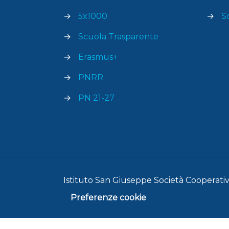
→
5x1000
→
S
→
Scuola Trasparente
→
Erasmus+
→
PNRR
→
PN 21-27
Istituto San Giuseppe Società Cooperativa
Preferenze cookie