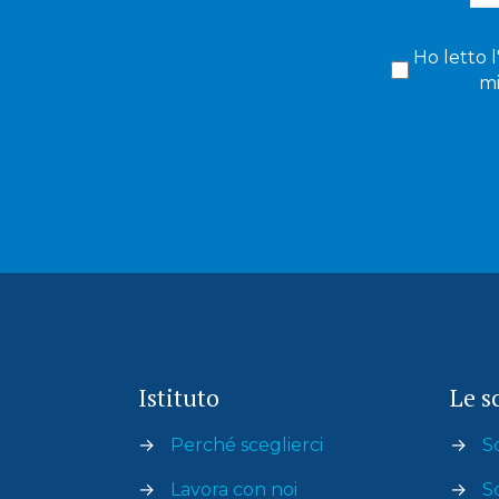
Ho letto l
mi
Istituto
Le s
→
Perché sceglierci
→
S
→
Lavora con noi
→
S