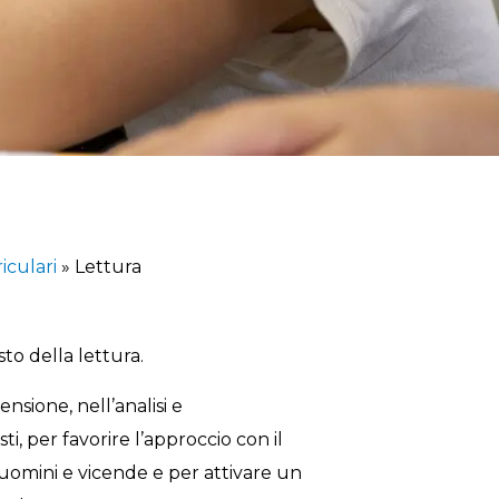
riculari
»
Lettura
to della lettura.
nsione, nell’analisi e
isti, per favorire l’approccio con il
 uomini e vicende e per attivare un