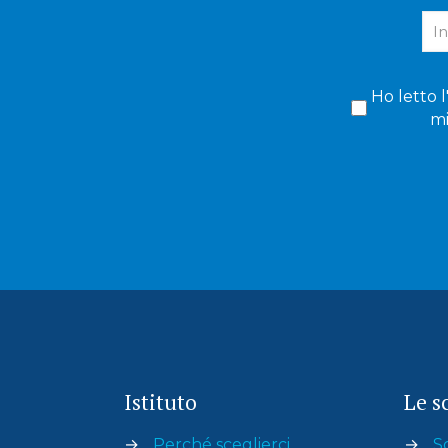
Ho letto l
mi
Istituto
Le s
→
Perché sceglierci
→
S