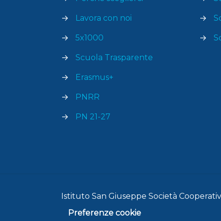
→
Lavora con noi
→
S
→
5x1000
→
S
→
Scuola Trasparente
→
Erasmus+
→
PNRR
→
PN 21-27
Istituto San Giuseppe Società Cooperativa
Preferenze cookie