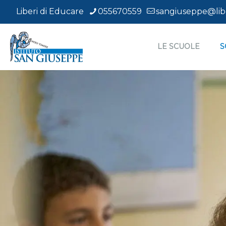
Liberi di Educare
055670559
sangiuseppe@libe
LE SCUOLE
S