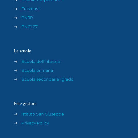
→
Erasmus+
→
PNRR
→
PN 21-27
Le scuole
→
Scuola dell'infanzia
→
Scuola primaria
→
Scuola secondaria I grado
Ente gestore
→
Istituto San Giuseppe
→
Privacy Policy