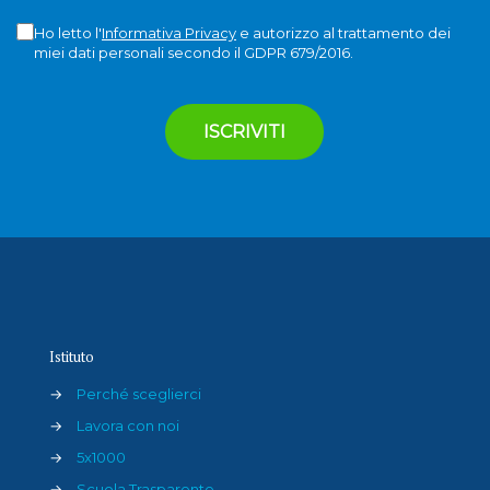
Ho letto l'
Informativa Privacy
e autorizzo al trattamento dei
miei dati personali secondo il GDPR 679/2016.
Istituto
→
Perché sceglierci
→
Lavora con noi
→
5x1000
→
Scuola Trasparente