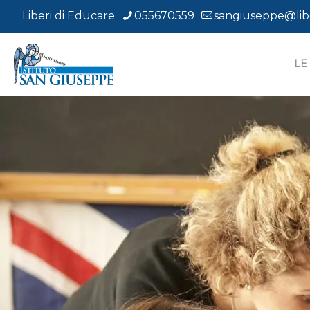
Liberi di Educare
055670559
sangiuseppe@libe
LE