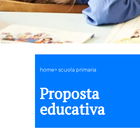
home> scuola primaria
Proposta
educativa