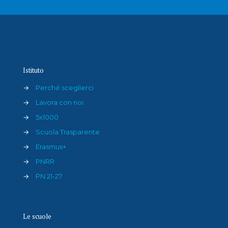
Istituto
→
Perché sceglierci
→
Lavora con noi
→
5x1000
→
Scuola Trasparente
→
Erasmus+
→
PNRR
→
PN 21-27
Le scuole