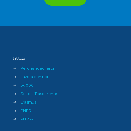
Istituto
→
Perché sceglierci
→
Lavora con noi
→
5x1000
→
Scuola Trasparente
→
Erasmus+
→
PNRR
→
PN 21-27