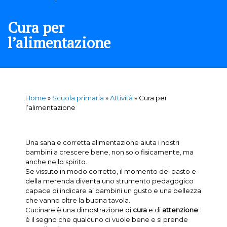
Cura per
l’alimentazione
Home
»
Scuola primaria
»
Attività
»
Cura per
l’alimentazione
Una sana e corretta alimentazione aiuta i nostri
bambini a crescere bene, non solo fisicamente, ma
anche nello spirito.
Se vissuto in modo corretto, il momento del pasto e
della merenda diventa uno strumento pedagogico
capace di indicare ai bambini un gusto e una bellezza
che vanno oltre la buona tavola.
Cucinare è una dimostrazione di
cura
e di
attenzione
:
è il segno che qualcuno ci vuole bene e si prende