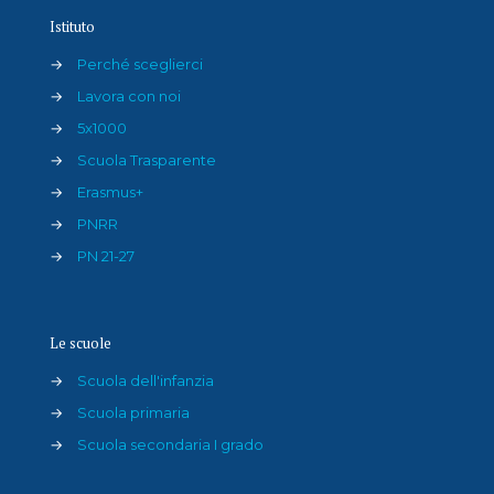
Istituto
→
Perché sceglierci
→
Lavora con noi
→
5x1000
→
Scuola Trasparente
→
Erasmus+
→
PNRR
→
PN 21-27
Le scuole
→
Scuola dell'infanzia
→
Scuola primaria
→
Scuola secondaria I grado