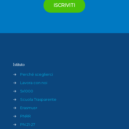
Istituto
→
Perché sceglierci
→
Lavora con noi
→
5x1000
→
Scuola Trasparente
→
Erasmus+
→
PNRR
→
PN 21-27