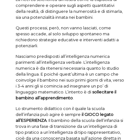
comprendere e operare sugli aspetti quantitativi
della realtà, di distinguere la numerosità e di stimarla,
sia una potenzialità innata nei bambini.
Questi processi, però, non vanno lasciati, come
spesso accade, al solo sviluppo spontaneo ma
richiedono strategie educative e interventi adatti a
potenziarli.
Nasciamo predisposti all’intelligenza numerica
parimenti all’intelligenza verbale. L’intelligenza
numerica è da ritenersi necessaria quanto lo studio
della lingua. E poiché quest’ultima è un campo che
coinvolge il bambino nei suoi primi giorni di vita, verso
i 3-4 anni gli si comincia ad insegnare un po’ di
linguaggio matematico. L’intento è di
sollecitare il
bambino all’apprendimento
.
Lo strumento didattico con il quale la scuola
dell’infanzia può agire è sempre
il GIOCO legato
all’ESPERIENZA
. Il bambino della scuola dell’infanzia si
trova in una fase di transizione da un’intelligenza di
tipo pratico a un’intelligenza di tipo rappresentativo,
cioè da una conoscenza basata sull’azione diretta in