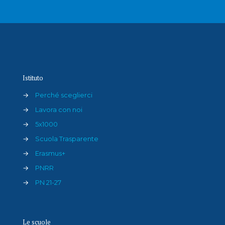
Istituto
→
Perché sceglierci
→
Lavora con noi
→
5x1000
→
Scuola Trasparente
→
Erasmus+
→
PNRR
→
PN 21-27
Le scuole