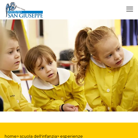
home> scuola dell'infanzia> esperienze