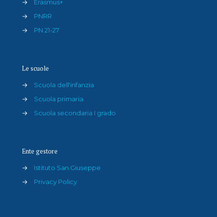
→
Erasmus+
→
PNRR
→
PN 21-27
Le scuole
→
Scuola dell'infanzia
→
Scuola primaria
→
Scuola secondaria I grado
Ente gestore
→
Istituto San Giuseppe
→
Privacy Policy