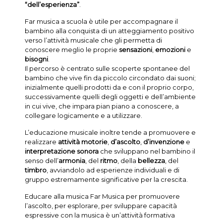
“dell’esperienza”
.
Far musica a scuola è utile per accompagnare il
bambino alla conquista di un atteggiamento positivo
verso l’attività musicale che gli permetta di
conoscere meglio le proprie
sensazioni
,
emozioni
e
bisogni
.
Il percorso è centrato sulle scoperte spontanee del
bambino che vive fin da piccolo circondato dai suoni;
inizialmente quelli prodotti da e con il proprio corpo,
successivamente quelli degli oggetti e dell’ambiente
in cui vive, che impara pian piano a conoscere, a
collegare logicamente e a utilizzare.
L’educazione musicale inoltre tende a promuovere e
realizzare
attività motorie
,
d’ascolto
,
d’invenzione
e
interpretazione sonora
che sviluppano nel bambino il
senso dell’
armonia
, del
ritmo
, della
bellezza
, del
timbro
, avviandolo ad esperienze individuali e di
gruppo estremamente significative per la crescita.
Educare alla musica Far Musica per promuovere
l’ascolto, per esplorare, per sviluppare capacità
espressive con la musica è un’attività formativa