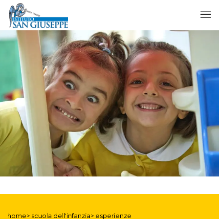
home> scuola dell'infanzia> esperienze