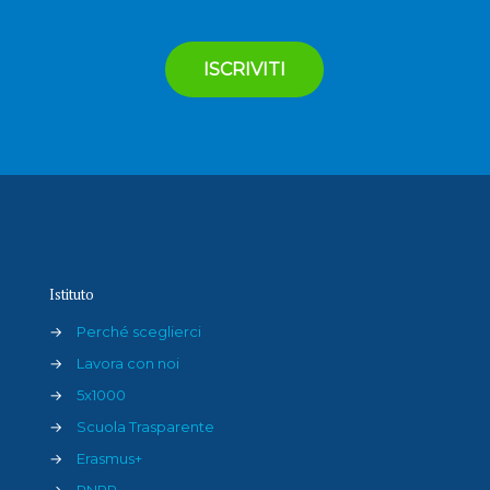
Istituto
→
Perché sceglierci
→
Lavora con noi
→
5x1000
→
Scuola Trasparente
→
Erasmus+
→
PNRR