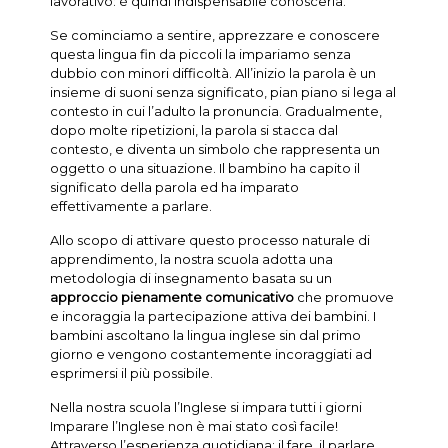
lavorativo: è quindi indispensabile conoscerla.
Se cominciamo a sentire, apprezzare e conoscere
questa lingua fin da piccoli la impariamo senza
dubbio con minori difficoltà. All’inizio la parola è un
insieme di suoni senza significato, pian piano si lega al
contesto in cui l’adulto la pronuncia. Gradualmente,
dopo molte ripetizioni, la parola si stacca dal
contesto, e diventa un simbolo che rappresenta un
oggetto o una situazione. Il bambino ha capito il
significato della parola ed ha imparato
effettivamente a parlare.
Allo scopo di attivare questo processo naturale di
apprendimento, la nostra scuola adotta una
metodologia di insegnamento basata su un
approccio pienamente comunicativo
che promuove
e incoraggia la partecipazione attiva dei bambini. I
bambini ascoltano la lingua inglese sin dal primo
giorno e vengono costantemente incoraggiati ad
esprimersi il più possibile.
Nella nostra scuola l’Inglese si impara tutti i giorni
Imparare l’Inglese non è mai stato così facile!
Attraverso l’esperienza quotidiana: il fare, il parlare,