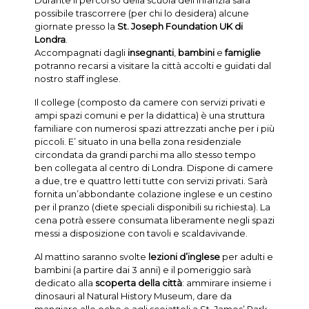
Durante il percorso della scuola dell’infanzia sarà
possibile trascorrere (per chi lo desidera) alcune
giornate presso la
St. Joseph Foundation UK di
Londra
.
Accompagnati dagli
insegnanti
,
bambini
e
famiglie
potranno recarsi a visitare la città accolti e guidati dal
nostro staff inglese.
Il college (composto da camere con servizi privati e
ampi spazi comuni e per la didattica) è una struttura
familiare con numerosi spazi attrezzati anche per i più
piccoli. E’ situato in una bella zona residenziale
circondata da grandi parchi ma allo stesso tempo
ben collegata al centro di Londra. Dispone di camere
a due, tre e quattro letti tutte con servizi privati. Sarà
fornita un’abbondante colazione inglese e un cestino
per il pranzo (diete speciali disponibili su richiesta). La
cena potrà essere consumata liberamente negli spazi
messi a disposizione con tavoli e scaldavivande.
Al mattino saranno svolte
lezioni d’inglese
per adulti e
bambini (a partire dai 3 anni) e il pomeriggio sarà
dedicato alla
scoperta della città
: ammirare insieme i
dinosauri al Natural History Museum, dare da