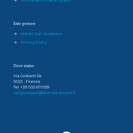
→
Scuola secondaria I grado
Ente gestore
→
Istituto San Giuseppe
→
Privacy Policy
Dove siamo
Via Gioberti 1/a
50121 - Firenze
Tel: +39 055 670559
sangiuseppe@liberidieducare.it