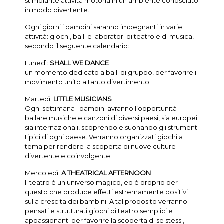
stimolante attività motoria in un ambiente conosciuto
in modo divertente.
Ogni giorni i bambini saranno impegnanti in varie
attività: giochi, balli e laboratori di teatro e di musica,
secondo il seguente calendario:
Lunedì:
SHALL WE DANCE
un momento dedicato a balli di gruppo, per favorire il
movimento unito a tanto divertimento.
Martedì:
LITTLE MUSICIANS
Ogni settimana i bambini avranno l’opportunità
ballare musiche e canzoni di diversi paesi, sia europei
sia internazionali, scoprendo e suonando gli strumenti
tipici di ogni paese. Verranno organizzati giochi a
tema per rendere la scoperta di nuove culture
divertente e coinvolgente.
Mercoledì:
A THEATRICAL AFTERNOON
Il teatro è un universo magico, ed è proprio per
questo che produce effetti estremamente positivi
sulla crescita dei bambini. A tal proposito verranno
pensati e strutturati giochi di teatro semplici e
appassionanti per favorire la scoperta di se stessi,