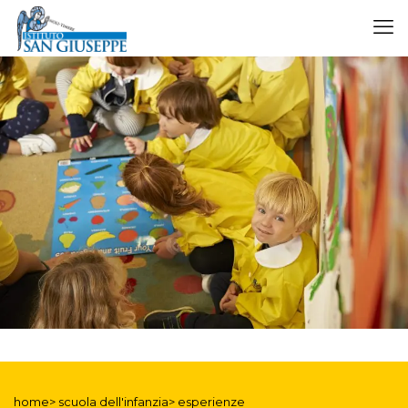
home> scuola dell'infanzia> esperienze