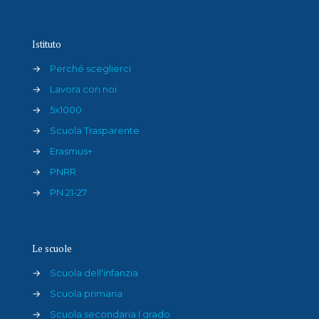
Istituto
→
Perché sceglierci
→
Lavora con noi
→
5x1000
→
Scuola Trasparente
→
Erasmus+
→
PNRR
→
PN 21-27
Le scuole
→
Scuola dell'infanzia
→
Scuola primaria
→
Scuola secondaria I grado