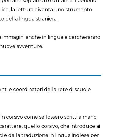
mportanti soprattutto durante il periodo
plice, la lettura diventa uno strumento
 della lingua straniera.
 le immagini anche in lingua e cercheranno
o nuove avventure.
ti e coordinatori della rete di scuole
 in corsivo come se fossero scritti a mano
 carattere, quello corsivo, che introduce ai
ci e dalla traduzione in lingua inglese per