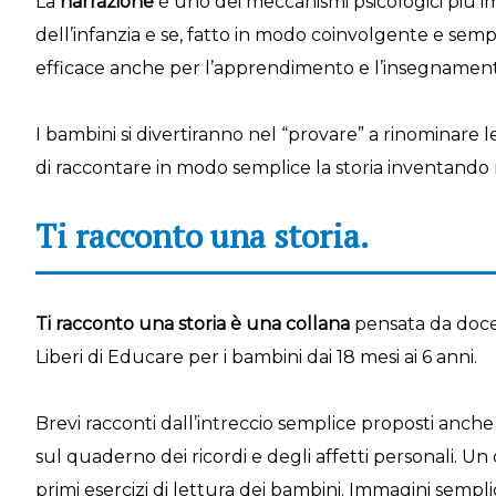
La
narrazione
è uno dei meccanismi psicologici più i
dell’infanzia e se, fatto in modo coinvolgente e sem
efficace anche per l’apprendimento e l’insegnamento
I bambini si divertiranno nel “provare” a rinominare
di raccontare in modo semplice la storia inventand
Ti racconto una storia.
Ti racconto una storia è una collana
pensata da docen
Liberi di Educare per i bambini dai 18 mesi ai 6 anni.
Brevi racconti dall’intreccio semplice proposti anche
sul quaderno dei ricordi e degli affetti personali. Un
primi esercizi di lettura dei bambini. Immagini sempli