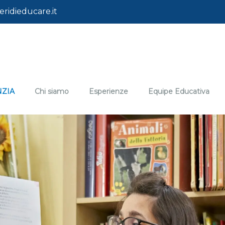
ridieducare.it
NZIA
Chi siamo
Esperienze
Equipe Educativa