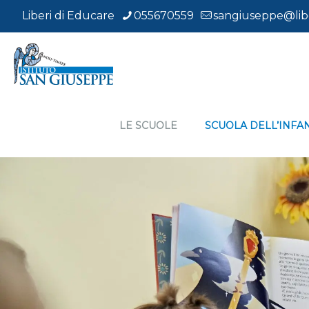
Liberi di Educare
055670559
sangiuseppe@libe
LE SCUOLE
SCUOLA DELL’INFA