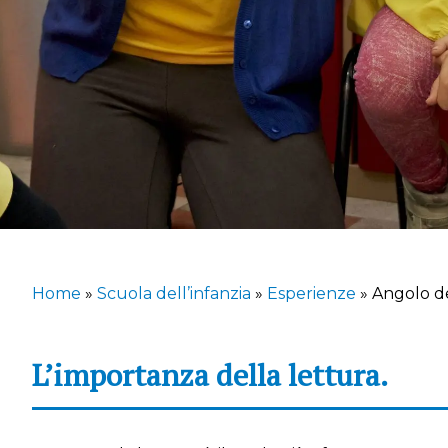
Home
»
Scuola dell’infanzia
»
Esperienze
»
Angolo de
L’importanza della lettura.