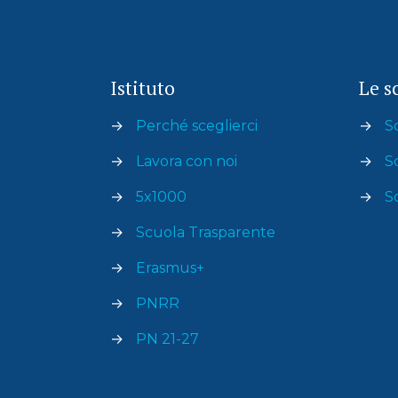
Istituto
Le s
→
Perché sceglierci
→
S
→
Lavora con noi
→
S
→
5x1000
→
S
→
Scuola Trasparente
→
Erasmus+
→
PNRR
→
PN 21-27