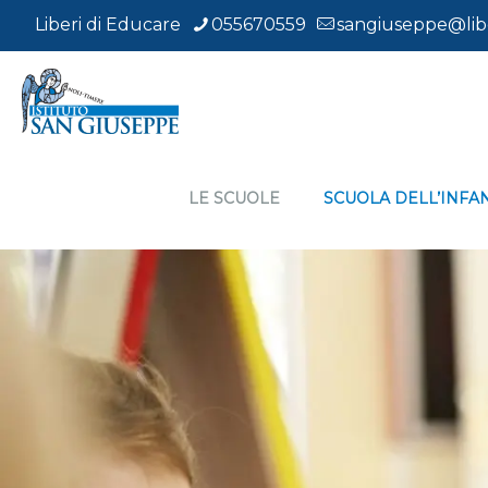
Liberi di Educare
055670559
sangiuseppe@libe
LE SCUOLE
SCUOLA DELL’INFA