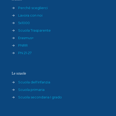
→
Perché sceglierci
→
Lavora con noi
→
5x1000
→
Scuola Trasparente
→
Erasmus+
→
PNRR
→
PN 21-27
Le scuole
→
Scuola dell'infanzia
→
Scuola primaria
→
Scuola secondaria I grado