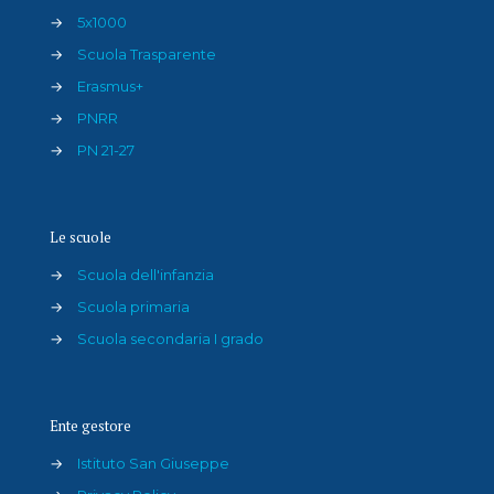
→
5x1000
→
Scuola Trasparente
→
Erasmus+
→
PNRR
→
PN 21-27
Le scuole
→
Scuola dell'infanzia
→
Scuola primaria
→
Scuola secondaria I grado
Ente gestore
→
Istituto San Giuseppe