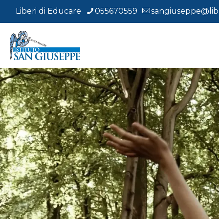
Liberi di Educare
055670559
sangiuseppe@libe