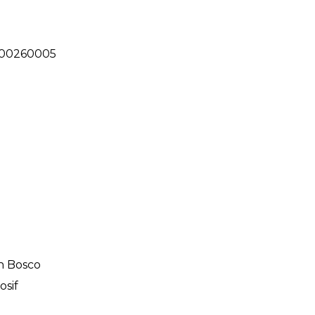
000260005
on Bosco
osif